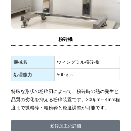
粉砕機
機械名
ウィングミル粉砕機
処理能力
500ｇ～
特殊な形状の粉砕刃によって、粉砕時の熱の発生と
品質の劣化を抑える粉砕装置です。200μm～4mm程
度まで微粉砕・粗粉砕と粒度調整が可能です。
粉砕加工の詳細