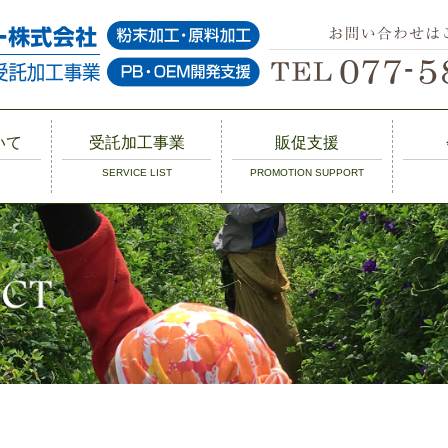
いて
受託加工事業
販促支援
SERVICE LIST
PROMOTION SUPPORT
化
ス農
る受
受託加工サービス
植物調査・受託栽
非加熱ミル殺菌 ー
乾燥加工
粉砕加工
ティーバッグ受託
ご依頼の流れ
販促支援について
会社
一覧
培
粉末殺菌
製造