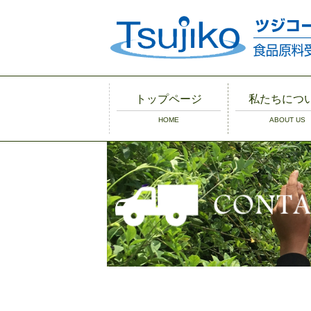
トップページ
私たちにつ
HOME
ABOUT US
農業の6次産業
私たちのラオ
マンガで分か
を支援
場とハーブ
託加工