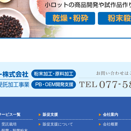
サービス一覧
販促支援
会社案内
・受託栽培
販促支援について
会社概要
殺菌 - 殺菌粉末