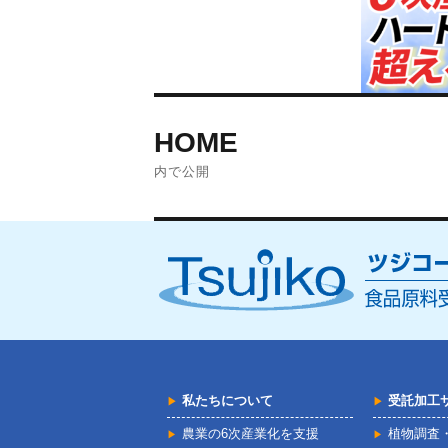
投
HOME
稿
内で公開
ナ
ビ
ゲ
ー
シ
私たちについて
受託加工
ョ
農業の6次産業化を支援
植物調査