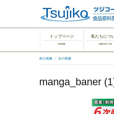
トップページ
私たちにつ
HOME
ABOUT US
農業の6次産業
私たちのラオ
マンガで分か
を支援
場とハーブ
託加工
前の画像
次の画像
manga_baner (1